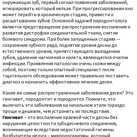
окружающих зуб, первый сигнал появления заболеваний,
игнорировать который нельзя. При прогрессировании оно
может перейти в хроническую стадию, привести к
расшатыванию зубов. Основной задачей пародонтолога
является предотвращение распространения воспаления и
развития дистрофии соединительной ткани, снятие
болевого синдрома. При более запущенных стадиях —
сохранение зубного ряда, поднятие уровня десны до
естественного уровня, препятствующего выпадению
зубов, удаление нагноения и налета, являющегося очагом
инфекции. Проявления патологии очень схожи между
собой, поэтому только опытный специалист после
тщательного обследования может правильно поставить
диагноз и назначить эффективное лечение десен.
Какие же самые распространенные заболевания десен? Это
гингивит, пародонтит и пародонтоз. Помните, что
вылечить эти заболевания на начальном этапе гораздо
проще и дешевле, чем устранять их последствия.
Гингивит
– это воспаление краевой части десны без
нарушения целостности зубодесневого соединения,
возникающее вследствие недостаточной гигиены.
Возбудители недуга – микроорганизмы, который