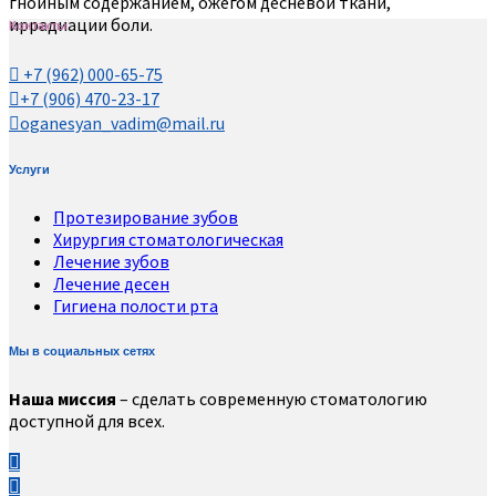
гнойным содержанием, ожегом десневой ткани,
иррадиации боли.
Контакты
+7 (962) 000-65-75
+7 (906) 470-23-17
oganesyan_vadim@mail.ru
Услуги
Протезирование зубов
Хирургия стоматологическая
Лечение зубов
Лечение десен
Гигиена полости рта
Мы в социальных сетях
Наша миссия
– сделать современную стоматологию
доступной для всех.