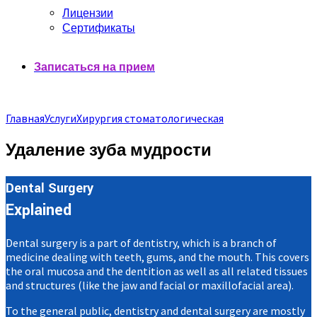
Лицензии
Сертификаты
Записаться на прием
Главная
Услуги
Хирургия стоматологическая
Удаление зуба мудрости
Dental Surgery
Explained
Dental surgery is a part of dentistry, which is a branch of
medicine dealing with teeth, gums, and the mouth. This covers
the oral mucosa and the dentition as well as all related tissues
and structures (like the jaw and facial or maxillofacial area).
To the general public, dentistry and dental surgery are mostly