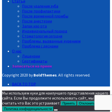
Статьи
После удаления зуба
После профилактики
После временной пломбы
После анестезии
Запах изо рта
Индивидуальный подход
Стоматология сегодня
Проблемы, вызванные курением
Проблема с деснами
О нас
Лицензии
Сертификаты
Записаться на прием
Copyright 2020 by
BoldThemes
. All rights reserved.
BACK TO TOP
Мы используем куки для наилучшего представления нашего
сайта. Если Вы продолжите использовать сайт, мы будем
считать что Вас это устраивает.
Принять
Отклонить
Политика конфиденциальности