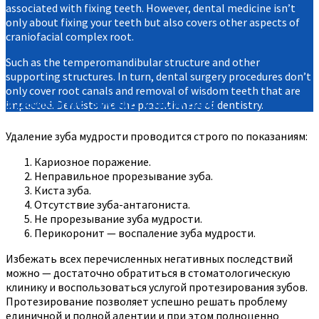
associated with fixing teeth. However, dental medicine isn’t
only about fixing your teeth but also covers other aspects of
craniofacial complex root.
Such as the temperomandibular structure and other
supporting structures. In turn, dental surgery procedures don’t
only cover root canals and removal of wisdom teeth that are
Удаление зубов сложное
impacted. Dentists are the practitioners of dentistry.
Удаление зуба мудрости проводится строго по показаниям:
Кариозное поражение.
Неправильное прорезывание зуба.
Киста зуба.
Отсутствие зуба-антагониста.
Не прорезывание зуба мудрости.
Перикоронит — воспаление зуба мудрости.
Избежать всех перечисленных негативных последствий
можно — достаточно обратиться в стоматологическую
клинику и воспользоваться услугой протезирования зубов.
Протезирование позволяет успешно решать проблему
единичной и полной адентии и при этом полноценно